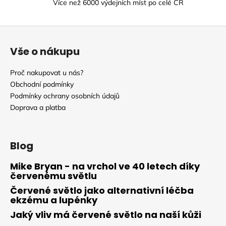
Více než 6000 výdejních míst po celé ČR
i
s
u
Z
á
Vše o nákupu
p
a
Proč nakupovat u nás?
t
Obchodní podmínky
í
Podmínky ochrany osobních údajů
Doprava a platba
Blog
Mike Bryan - na vrchol ve 40 letech díky
červenému světlu
Červené světlo jako alternativní léčba
ekzému a lupénky
Jaký vliv má červené světlo na naší kůži