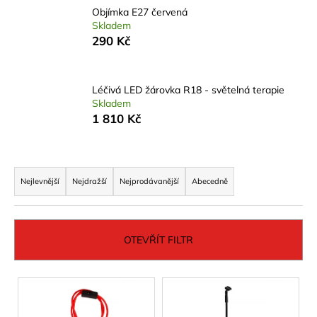
Objímka E27 červená
a
Skladem
j
290 Kč
í
t
?
Léčivá LED žárovka R18 - světelná terapie
Skladem
1 810 Kč
Ř
HLEDAT
a
Nejlevnější
Nejdražší
Nejprodávanější
Abecedně
z
e
D
n
o
OTEVŘÍT FILTR
í
p
o
p
V
r
r
ý
u
o