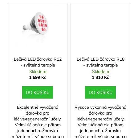
Léčivá LED žárovka R12
Léčivá LED žárovka R18
- světelná terapie
- světelná terapie
Skladem
Skladem
1 699 Kč
1 810 Kč
DO KOŠÍKU
DO KOŠÍKU
Excelentně vyvážená
Vysoce výkonná vyvážená
žárovka pro
žárovka pro
léčivé/regenerační účely.
léčivé/regenerační účely.
Velmi účinná ale přitom
Velmi účinná ale přitom
jednoduchá. Žárovku
jednoduchá. Žárovku
můžete mít všude sebou a
můžete mít všude sebou a