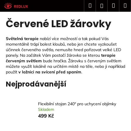
K
Přejít
Hledat
Náku
M
Přihlášení
na
o
obsah
Zpět
Zpět
košík
š
Červené LED žárovky
í
C
k
o
Světelná terapie
nabízí více možností a tak pokud Vás
momentálně trápí bolest kloubů, nebo jen chcete vyzkoušet
p
účinnek červeného světla, nemusíte hned pořizovat velké LED
o
panely. Na začátek Vám postačí žárovka se kterou
terapie
t
červeným světlem
bude hračka. Žárovku s červeným světlem
můžete využít lokálně na určitém místě na těle, nebo ji například
ř
použít
v ložnici na svícení před spaním
.
e
Nejprodávanější
b
u
j
Flexibilní stojan 240° pro uchycení objímky
e
Skladem
t
499 Kč
e
n