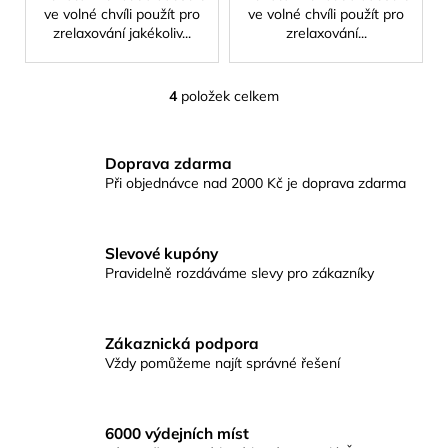
ve volné chvíli použít pro
ve volné chvíli použít pro
zrelaxování jakékoliv...
zrelaxování...
4
položek celkem
O
v
l
Doprava zdarma
á
Při objednávce nad 2000 Kč je doprava zdarma
d
a
c
Slevové kupóny
í
Pravidelně rozdáváme slevy pro zákazníky
p
r
v
Zákaznická podpora
k
Vždy pomůžeme najít správné řešení
y
v
ý
p
6000 výdejních míst