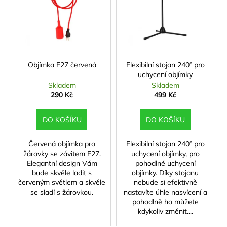
p
č
d
u
i
u
j
s
k
e
p
m
t
r
e
ů
o
Objímka E27 červená
Flexibilní stojan 240° pro
uchycení objímky
d
Skladem
Skladem
u
290 Kč
499 Kč
k
t
DO KOŠÍKU
DO KOŠÍKU
ů
Červená objímka pro
Flexibilní stojan 240° pro
žárovky se závitem E27.
uchycení objímky, pro
Elegantní design Vám
pohodlné uchycení
bude skvěle ladit s
objímky. Díky stojanu
červeným světlem a skvěle
nebude si efektivně
se sladí s žárovkou.
nastavíte úhle nasvícení a
pohodlně ho můžete
kdykoliv změnit....