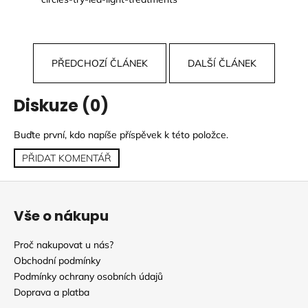
PŘEDCHOZÍ ČLÁNEK
DALŠÍ ČLÁNEK
Diskuze (0)
Buďte první, kdo napíše příspěvek k této položce.
PŘIDAT KOMENTÁŘ
Z
á
Vše o nákupu
p
a
Proč nakupovat u nás?
t
Obchodní podmínky
í
Podmínky ochrany osobních údajů
Doprava a platba