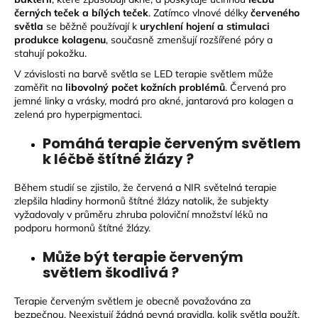
černých teček a bílých teček
. Zatímco vlnové délky
červeného
světla
se běžně používají k
urychlení hojení a stimulaci
produkce kolagenu
, současně zmenšují rozšířené póry a
stahují pokožku.
V závislosti na barvě světla se LED terapie světlem může
zaměřit na
libovolný počet kožních problémů
. Červená pro
jemné linky a vrásky, modrá pro akné, jantarová pro kolagen a
zelená pro hyperpigmentaci.
Pomáhá terapie červeným světlem
k léčbě štítné žlázy ?
Během studií se zjistilo, že červená a NIR světelná terapie
zlepšila hladiny hormonů štítné žlázy natolik, že subjekty
vyžadovaly v průměru zhruba poloviční množství léků na
podporu hormonů štítné žlázy.
Může být terapie červeným
světlem škodlivá ?
Terapie červeným světlem je obecně považována za
bezpečnou. Neexistují žádná pevná pravidla, kolik světla použít.