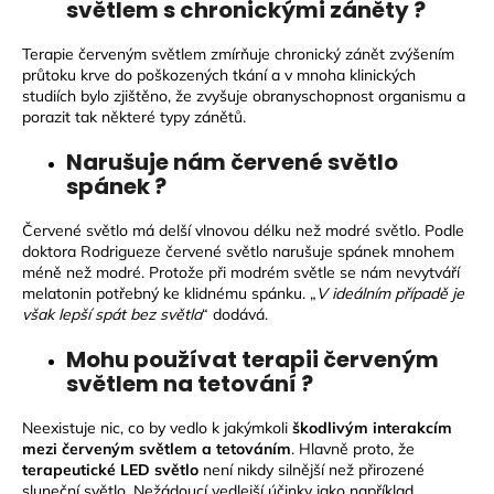
světlem s chronickými záněty ?
Terapie červeným světlem zmírňuje chronický zánět zvýšením
průtoku krve do poškozených tkání a v mnoha klinických
studiích bylo zjištěno, že zvyšuje obranyschopnost organismu a
porazit tak některé typy zánětů.
Narušuje nám červené světlo
spánek ?
Červené světlo má delší vlnovou délku než modré světlo. Podle
doktora Rodrigueze červené světlo narušuje spánek mnohem
méně než modré. Protože při modrém světle se nám nevytváří
melatonin potřebný ke klidnému spánku. „
V ideálním případě je
však lepší spát bez světla
“ dodává.
Mohu používat terapii červeným
světlem na tetování ?
Neexistuje nic, co by vedlo k jakýmkoli
škodlivým interakcím
mezi červeným světlem a tetováním
. Hlavně proto, že
terapeutické LED světlo
není nikdy silnější než přirozené
sluneční světlo. Nežádoucí vedlejší účinky jako například