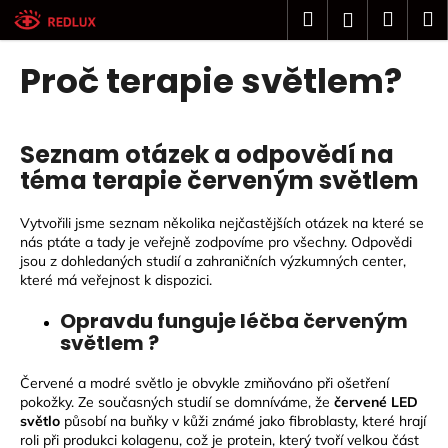
K
Přejít
Hledat
Náku
M
Přihlášení
na
o
obsah
Zpět
Zpět
košík
š
Proč terapie světlem?
í
C
k
o
Seznam otázek a odpovědí na
p
téma terapie červeným světlem
o
t
Vytvořili jsme seznam několika nejčastějších otázek na které se
ř
nás ptáte a tady je veřejně zodpovíme pro všechny. Odpovědi
e
jsou z dohledaných studií a zahraničních výzkumných center,
které má veřejnost k dispozici.
b
u
Opravdu funguje léčba červeným
j
světlem ?
e
Červené a modré světlo je obvykle zmiňováno při ošetření
t
pokožky. Ze současných studií se domníváme, že
červené LED
e
světlo
působí na buňky v kůži známé jako fibroblasty, které hrají
n
roli při produkci kolagenu, což je protein, který tvoří velkou část