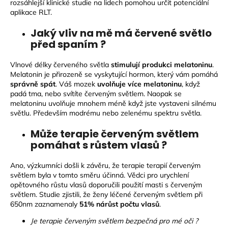
č
rozsáhlejší klinické studie na lidech pomohou určit potenciální
u
aplikace RLT.
j
Jaký vliv na mě má červené světlo
e
před spaním ?
m
e
Vlnové délky červeného světla
stimulují produkci melatoninu
.
Melatonin je přirozeně se vyskytující hormon, který vám pomáhá
správně spát
. Váš mozek
uvolňuje více melatoninu
, když
padá tma, nebo svítíte červeným světlem. Naopak se
melatoninu uvolňuje mnohem méně když jste vystaveni silnému
světlu. Především modrému nebo zelenému spektru světla.
Může terapie červeným světlem
pomáhat s růstem vlasů ?
Ano, výzkumníci došli k závěru, že terapie terapií červeným
světlem byla v tomto směru účinná. Vědci pro urychlení
opětovného růstu vlasů doporučili použití masti s červeným
světlem. Studie zjistili, že ženy léčené červeným světlem při
650nm zaznamenaly
51% nárůst počtu vlasů
.
Je terapie červeným světlem bezpečná pro mé oči ?