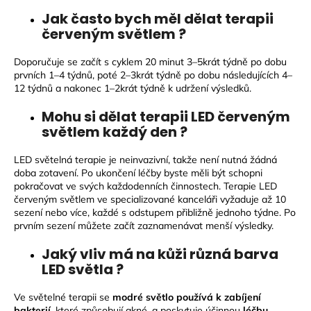
Jak často bych měl dělat terapii
červeným světlem ?
Doporučuje se začít s cyklem 20 minut 3–5krát týdně po dobu
prvních 1–4 týdnů, poté 2–3krát týdně po dobu následujících 4–
12 týdnů a nakonec 1–2krát týdně k udržení výsledků.
Mohu si dělat terapii LED červeným
světlem každý den ?
LED světelná terapie je neinvazivní, takže není nutná žádná
doba zotavení. Po ukončení léčby byste měli být schopni
pokračovat ve svých každodenních činnostech. Terapie LED
červeným světlem ve specializované kanceláři vyžaduje až 10
sezení nebo více, každé s odstupem přibližně jednoho týdne. Po
prvním sezení můžete začít zaznamenávat menší výsledky.
Jaký vliv má na kůži různá barva
LED světla ?
Ve světelné terapii se
modré světlo používá k zabíjení
bakterií
, které způsobují akné, a poskytuje účinnou
léčbu