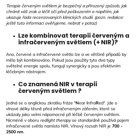
Terapie červeným světlem je bezpečný a přirozený způsob, jak
chránit váš zrak a léčit oči před poškozením a napětím, jak
ukazuje řada recenzovaných klinických studií. (pozn. redakce:
ještě tuto informaci ověřujeme, nebrat v potaz)
Lze kombinovat terapii červeným a
infračerveným světlem (+ NIR)?
Ano, červené a infračervené světlo lze a ve většině případů by
mělo být kombinováno. Pokud jsou použity tyto dva typy
světelné energie spolu, fungují synergicky a jsou efektivním
léčebným nástrojem.
Co znamená NIR v terapii
červeným světlem ?
Jedná se o anglickou zkratku fráze "
N
ear
I
nfra
R
ed". Jde o
vlnové délky těsně před infračerveným zářením, které se
ukázaly jako velmi nápomocné při léčbě červeným světlem.
Nicméně v oboru
redlight therapy
se standardně používá pojem
infračervené světlo namísto NIR. Vlnový rozsah NIR je
700 -
2500 nm
.