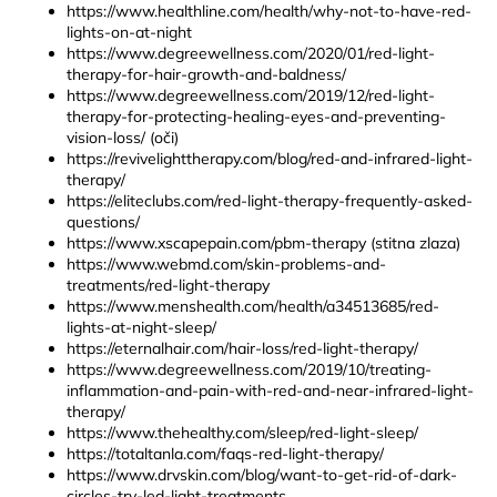
https://www.healthline.com/health/why-not-to-have-red-
lights-on-at-night
https://www.degreewellness.com/2020/01/red-light-
therapy-for-hair-growth-and-baldness/
https://www.degreewellness.com/2019/12/red-light-
therapy-for-protecting-healing-eyes-and-preventing-
vision-loss/
(oči)
https://revivelighttherapy.com/blog/red-and-infrared-light-
therapy/
https://eliteclubs.com/red-light-therapy-frequently-asked-
questions/
https://www.xscapepain.com/pbm-therapy
(stitna zlaza)
https://www.webmd.com/skin-problems-and-
treatments/red-light-therapy
https://www.menshealth.com/health/a34513685/red-
lights-at-night-sleep/
https://eternalhair.com/hair-loss/red-light-therapy/
https://www.degreewellness.com/2019/10/treating-
inflammation-and-pain-with-red-and-near-infrared-light-
therapy/
https://www.thehealthy.com/sleep/red-light-sleep/
https://totaltanla.com/faqs-red-light-therapy/
https://www.drvskin.com/blog/want-to-get-rid-of-dark-
circles-try-led-light-treatments