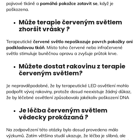
pojivové tkáně a
pomáhá pokožce zotavit se
, když je
a
poškozena.
j
Může terapie červeným světlem
í
zhoršit vrásky ?
t
?
Terapeutické
červené světlo nepoškozuje povrch pokožky ani
podkladovou tkáň
. Místo toho červené nebo infračervené
světlo stimuluje buněčnou opravu a zvyšuje průtok krve.
Můžete dostat rakovinu z terapie
červeným světlem?
HLEDAT
Je nepravděpodobné, že by terapeutické LED osvětlení mohlo
podpořit vývoj rakoviny, protože dosud neexistuje žádný důkaz,
že by léčebné osvětlení způsobovalo jakékoliv poškození DNA
D
o
Je léčba červeným světlem
p
vědecky prokázaná ?
o
r
Na zodpovězení této otázky bylo dosud provedeno málo
u
výzkumů. Zatím většina studií ukazuje, že léčba je slibná, ale