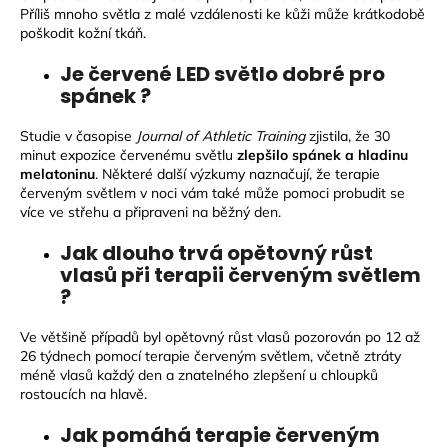
Příliš mnoho světla z malé vzdálenosti ke kůži může krátkodobě
poškodit kožní tkáň.
Je červené LED světlo dobré pro
spánek ?
Studie v časopise
Journal of Athletic Training
zjistila, že 30
minut expozice červenému světlu
zlepšilo spánek a hladinu
melatoninu
. Některé další výzkumy naznačují, že terapie
červeným světlem v noci vám také může pomoci probudit se
více ve střehu a připraveni na běžný den.
Jak dlouho trvá opětovný růst
vlasů při terapii červeným světlem
?
Ve většině případů byl opětovný růst vlasů pozorován po 12 až
26 týdnech pomocí terapie červeným světlem, včetně ztráty
méně vlasů každý den a znatelného zlepšení u chloupků
rostoucích na hlavě.
Jak pomáhá terapie červeným