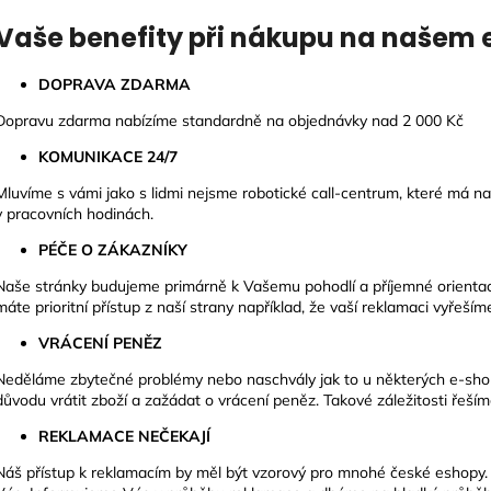
Vaše benefity při nákupu na našem 
DOPRAVA ZDARMA
Dopravu zdarma nabízíme standardně na objednávky nad 2 000 Kč
KOMUNIKACE 24/7
Mluvíme s vámi jako s lidmi nejsme robotické call-centrum, které má nau
v pracovních hodinách.
PÉČE O ZÁKAZNÍKY
Naše stránky budujeme primárně k Vašemu pohodlí a příjemné orientaci.
máte prioritní přístup z naší strany například, že vaší reklamaci vyřeším
VRÁCENÍ PENĚZ
Neděláme zbytečné problémy nebo naschvály jak to u některých e-sho
důvodu vrátit zboží a zažádat o vrácení peněz. Takové záležitosti řeším
REKLAMACE NEČEKAJÍ
Náš přístup k reklamacím by měl být vzorový pro mnohé české eshopy. 