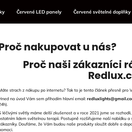
ky
Červené LED panely
Červené světelné doplňky
Co potřebujete najít?
Proč nakupovat u nás?
HLEDAT
Proč naši zákazníci r
Redlux.c
Doporučujeme
Máte strach z nákupu po internetu? Tak to je tento článek přesně pro 
Hned na úvod Vám sem přihodím hlavní email:
redluxlights@gmail.c
24h).
S léčivými světly máme delší zkušenost a v roce 2021 jsme se rozhodli
ostatním lidem světelnou terapii. Postupně rozšiřujeme naší nabídku a
zákazníky. Doufáme, že Vám budou naše produkty sloužit dobře a dopo
pomoci.