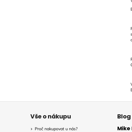
Z
á
Vše o nákupu
Blog
p
a
Mike 
Proč nakupovat u nás?