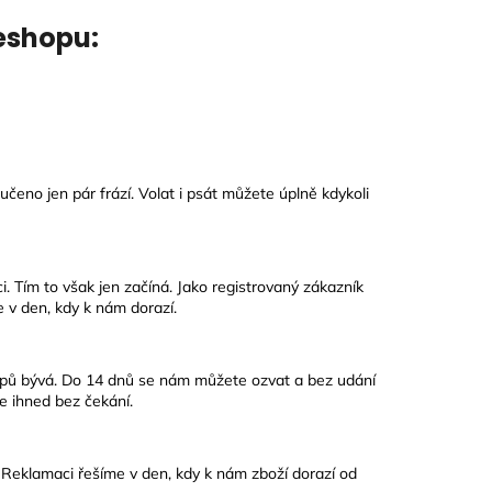
eshopu:
čeno jen pár frází. Volat i psát můžete úplně kdykoli
 Tím to však jen začíná. Jako registrovaný zákazník
e v den, kdy k nám dorazí.
pů bývá. Do 14 dnů se nám můžete ozvat a bez udání
e ihned bez čekání.
Reklamaci řešíme v den, kdy k nám zboží dorazí od