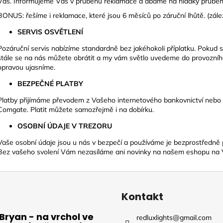
Vás. Informujeme Vás v průběhu reklamace a dbáme na hladký průběh
BONUS:
řešíme i reklamace, které jsou 6 měsíců po záruční lhůtě. (zále
SERVIS OSVĚTLENÍ
Pozáruční servis nabízíme standardně bez jakéhokoli příplatku. Pokud s
stále se na nás můžete obrátit a my vám světlo uvedeme do provozního 
opravou ujasníme.
BEZPEČNÉ PLATBY
Platby přijímáme převodem z Vašeho internetového bankovnictví nebo
Comgate. Platit můžete samozřejmě i na dobírku.
OSOBNÍ ÚDAJE V TREZORU
Vaše osobní údaje jsou u nás v bezpečí a používáme je bezprostředně p
Bez vašeho svolení Vám nezasíláme ani novinky na našem eshopu na 
Kontakt
Bryan - na vrchol ve
redluxlights
@
gmail.com