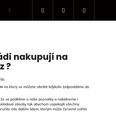
Hledat
Přihlášení
Nákupní
Blokace modrého světla
košík
ádi nakupují na
z ?
Vás.
om
na který se můžete obrátit kdykoliv (odpovídáme do
, že se podělíme o naše poznatky a nabídneme i
 skladové zásoby tak abychom uspokojili všechny
ručíte nás dalším lidem, kterým může červené světlo